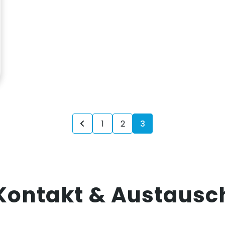
1
2
3
Kontakt & Austausc